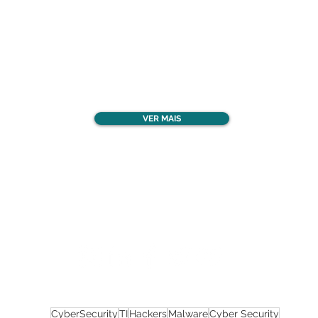
Confira todos os
materiais gratuitos
VER MAIS
Nos acompanhe nas
redes sociais!
CyberSecurity
TI
Hackers
Malware
Cyber Security