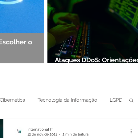
Escolher o
Observabilidade e NOC: Det
Segurança de Redes
Ataques DDoS: Orientaçõe
preparar sua defesa cibern
Cibernética
Tecnologia da Informação
LGPD
International IT
12 de nov. de 2021
2 min de leitura