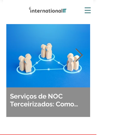
Serviços de NOC
Observabili
Terceirizados: Como
Detecção, Di
Escolher o Parceiro Ideal?
Segurança d