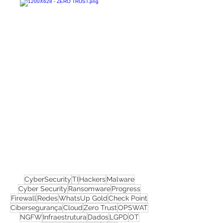
Confira todos os
materiais gratuitos
Nos acompanhe nas
redes sociais!
CyberSecurity
TI
Hackers
Malware
Cyber Security
Ransomware
Progress
Firewall
Redes
WhatsUp Gold
Check Point