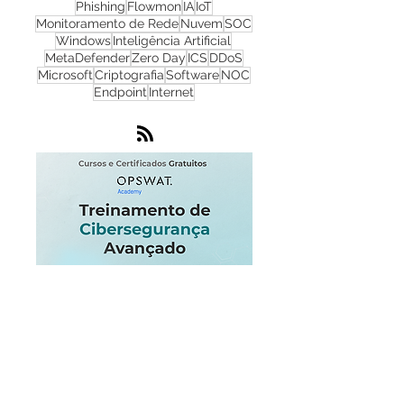
Cibersegurança
Cloud
Zero Trust
OPSWAT
NGFW
Infraestrutura
Dados
LGPD
OT
Phishing
Flowmon
IA
IoT
Monitoramento de Rede
Nuvem
SOC
Windows
Inteligência Artificial
MetaDefender
Zero Day
ICS
DDoS
Microsoft
Criptografia
Software
NOC
Endpoint
Internet