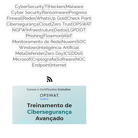
CyberSecurity
TI
Hackers
Malware
Cyber Security
Ransomware
Progress
Firewall
Redes
WhatsUp Gold
Check Point
Cibersegurança
Cloud
Zero Trust
OPSWAT
NGFW
Infraestrutura
Dados
LGPD
OT
Phishing
Flowmon
IA
IoT
Monitoramento de Rede
Nuvem
SOC
Windows
Inteligência Artificial
MetaDefender
Zero Day
ICS
DDoS
Microsoft
Criptografia
Software
NOC
Endpoint
Internet