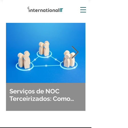
Serviços de NOC
Observabili
Terceirizados: Como
Detecção, Di
Escolher o Parceiro Ideal?
Segurança d