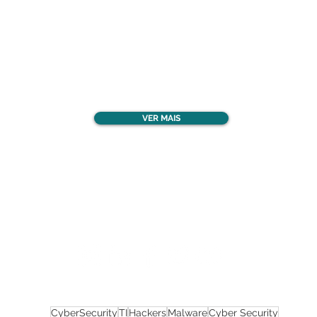
Confira todos os
materiais gratuitos
VER MAIS
Nos acompanhe nas
redes sociais!
CyberSecurity
TI
Hackers
Malware
Cyber Security