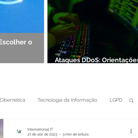
Escolher o
Observabilidade e NOC: Det
Segurança de Redes
Ataques DDoS: Orientaçõe
preparar sua defesa cibern
Cibernética
Tecnologia da Informação
LGPD
International IT
27 de abr. de 2023
3 min de leitura