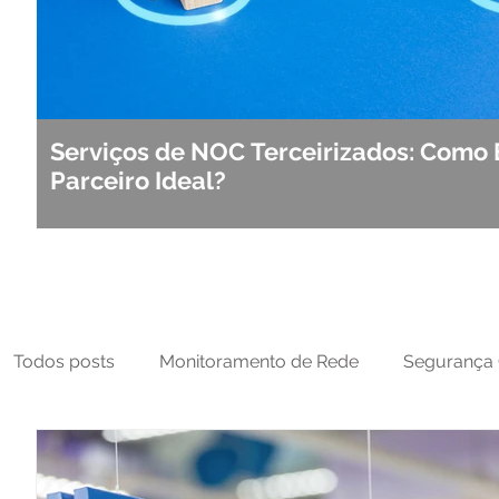
Serviços de NOC Terceirizados: Como 
Parceiro Ideal?
Todos posts
Monitoramento de Rede
Segurança 
MFT
NOC
Tecnologia Operacional