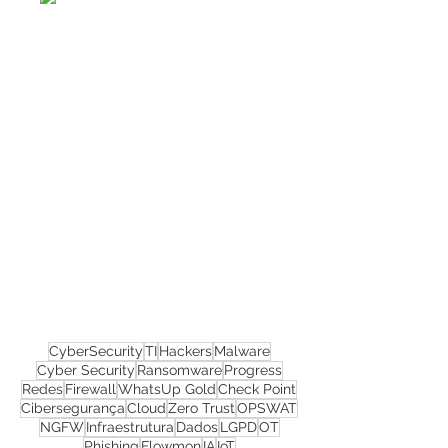
Confira todos os
materiais gratuitos
Nos acompanhe nas
redes sociais!
CyberSecurity
TI
Hackers
Malware
Cyber Security
Ransomware
Progress
Redes
Firewall
WhatsUp Gold
Check Point