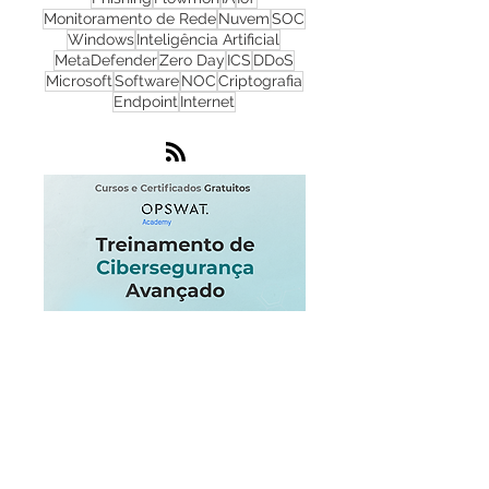
Cibersegurança
Cloud
Zero Trust
OPSWAT
NGFW
Infraestrutura
Dados
LGPD
OT
Phishing
Flowmon
IA
IoT
Monitoramento de Rede
Nuvem
SOC
Windows
Inteligência Artificial
MetaDefender
Zero Day
ICS
DDoS
Microsoft
Software
NOC
Criptografia
Endpoint
Internet