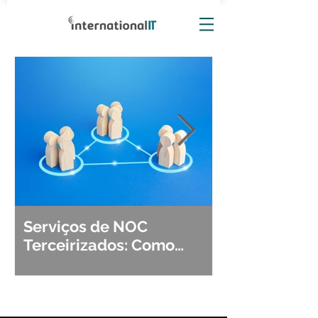
Serviços de NOC
Observabili
Terceirizados: Como
Detecção, Di
Escolher o Parceiro Ideal?
Segurança d