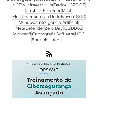
Firewall
Redes
WhatsUp Gold
Check Point
Cibersegurança
Cloud
Zero Trust
OPSWAT
NGFW
Infraestrutura
Dados
LGPD
OT
Phishing
Flowmon
IA
IoT
Monitoramento de Rede
Nuvem
SOC
Windows
Inteligência Artificial
MetaDefender
Zero Day
ICS
DDoS
Microsoft
Criptografia
Software
NOC
Endpoint
Internet