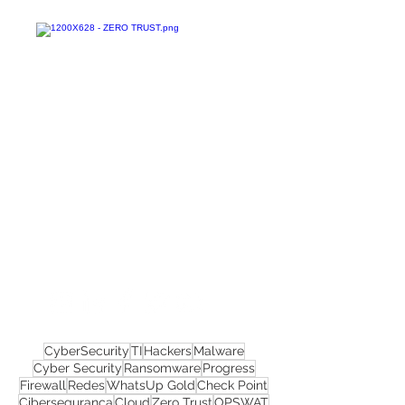
Confira todos os
materiais gratuitos
Nos acompanhe nas
redes sociais!
CyberSecurity
TI
Hackers
Malware
Cyber Security
Ransomware
Progress