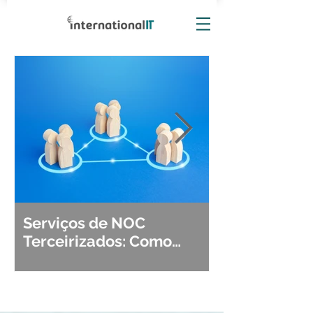
Serviços de NOC
Observabili
Terceirizados: Como
Detecção, Di
Escolher o Parceiro Ideal?
Segurança d