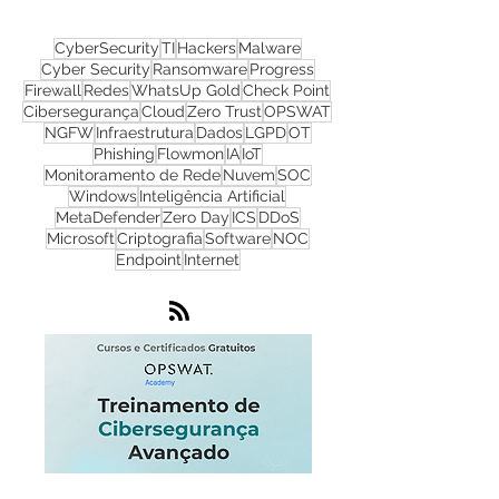
CyberSecurity
TI
Hackers
Malware
Cyber Security
Ransomware
Progress
Firewall
Redes
WhatsUp Gold
Check Point
Cibersegurança
Cloud
Zero Trust
OPSWAT
NGFW
Infraestrutura
Dados
LGPD
OT
Phishing
Flowmon
IA
IoT
Monitoramento de Rede
Nuvem
SOC
Windows
Inteligência Artificial
MetaDefender
Zero Day
ICS
DDoS
Microsoft
Criptografia
Software
NOC
Endpoint
Internet