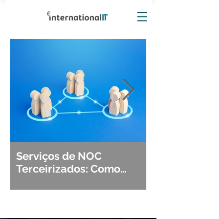
Serviços de NOC
Observabili
Terceirizados: Como
Detecção, Di
Escolher o Parceiro Ideal?
Segurança d