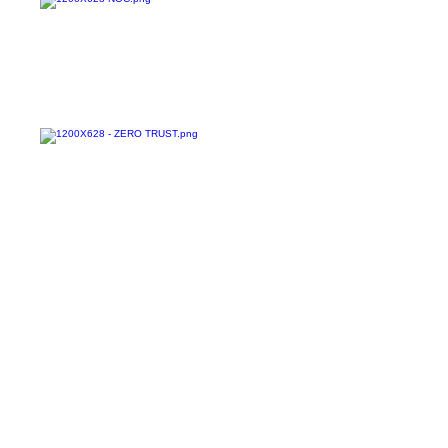
Confira todos os
materiais gratuitos
Nos acompanhe nas
redes sociais!