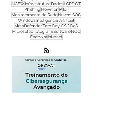
Firewall
Redes
WhatsUp Gold
Check Point
Cibersegurança
Cloud
Zero Trust
OPSWAT
NGFW
Infraestrutura
Dados
LGPD
OT
Phishing
Flowmon
IA
IoT
Monitoramento de Rede
Nuvem
SOC
Windows
Inteligência Artificial
MetaDefender
Zero Day
ICS
DDoS
Microsoft
Criptografia
Software
NOC
Endpoint
Internet