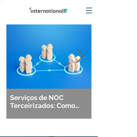
Serviços de NOC
Observabili
Terceirizados: Como
Detecção, Di
Escolher o Parceiro Ideal?
Segurança d