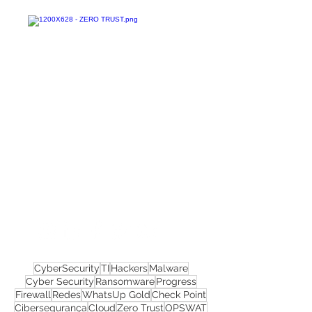
Confira todos os
materiais gratuitos
Nos acompanhe nas
redes sociais!
CyberSecurity
TI
Hackers
Malware
Cyber Security
Ransomware
Progress