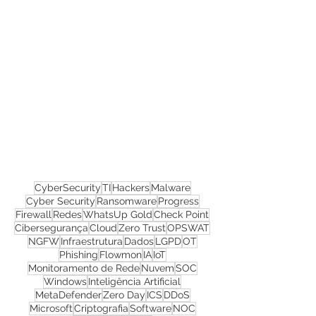
Confira todos os
materiais gratuitos
Nos acompanhe nas
redes sociais!
CyberSecurity
TI
Hackers
Malware
Cyber Security
Ransomware
Progress
Firewall
Redes
WhatsUp Gold
Check Point
Cibersegurança
Cloud
Zero Trust
OPSWAT
NGFW
Infraestrutura
Dados
LGPD
OT
Phishing
Flowmon
IA
IoT
Monitoramento de Rede
Nuvem
SOC
Windows
Inteligência Artificial