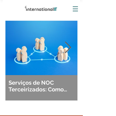
Serviços de NOC
Observabili
Terceirizados: Como
Detecção, Di
Escolher o Parceiro Ideal?
Segurança d