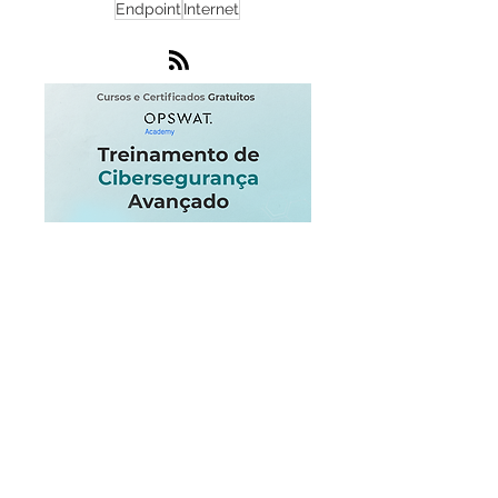
MetaDefender
Zero Day
ICS
DDoS
Microsoft
Criptografia
Software
NOC
Endpoint
Internet