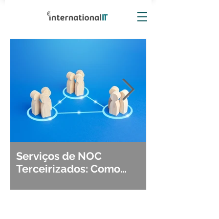
Serviços de NOC
Observabili
Terceirizados: Como
Detecção, Di
Escolher o Parceiro Ideal?
Segurança d