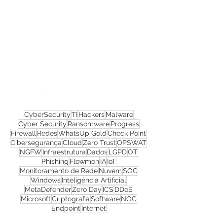
Confira todos os
materiais gratuitos
Nos acompanhe nas
redes sociais!
CyberSecurity
TI
Hackers
Malware
Cyber Security
Ransomware
Progress
Firewall
Redes
WhatsUp Gold
Check Point
Cibersegurança
Cloud
Zero Trust
OPSWAT
NGFW
Infraestrutura
Dados
LGPD
OT
Phishing
Flowmon
IA
IoT
Monitoramento de Rede
Nuvem
SOC
Windows
Inteligência Artificial
MetaDefender
Zero Day
ICS
DDoS
Microsoft
Criptografia
Software
NOC