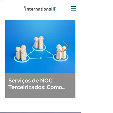
Serviços de NOC
Observabili
Terceirizados: Como
Detecção, Di
Escolher o Parceiro Ideal?
Segurança d