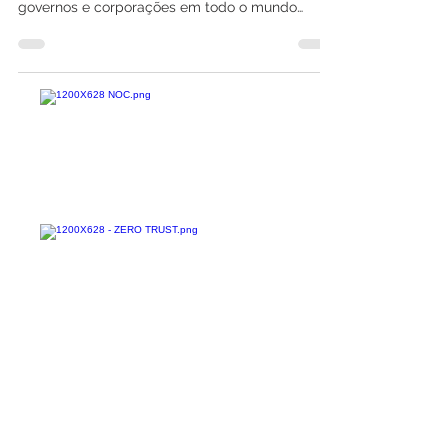
O ataque cibernético realizado pelo Grupo Indra
ao sistema de trens do Irã serve de alerta à
governos e corporações em todo o mundo
sobre...
Confira todos os
materiais gratuitos