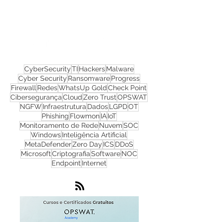
Nos acompanhe nas
redes sociais!
CyberSecurity
TI
Hackers
Malware
Cyber Security
Ransomware
Progress
Firewall
Redes
WhatsUp Gold
Check Point
Cibersegurança
Cloud
Zero Trust
OPSWAT
NGFW
Infraestrutura
Dados
LGPD
OT
Phishing
Flowmon
IA
IoT
Monitoramento de Rede
Nuvem
SOC
Windows
Inteligência Artificial
MetaDefender
Zero Day
ICS
DDoS
Microsoft
Criptografia
Software
NOC
Endpoint
Internet