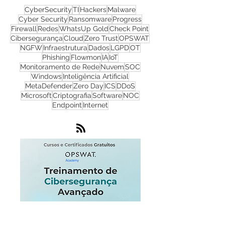
CyberSecurity
TI
Hackers
Malware
Cyber Security
Ransomware
Progress
Firewall
Redes
WhatsUp Gold
Check Point
Cibersegurança
Cloud
Zero Trust
OPSWAT
NGFW
Infraestrutura
Dados
LGPD
OT
Phishing
Flowmon
IA
IoT
Monitoramento de Rede
Nuvem
SOC
Windows
Inteligência Artificial
MetaDefender
Zero Day
ICS
DDoS
Microsoft
Criptografia
Software
NOC
Endpoint
Internet