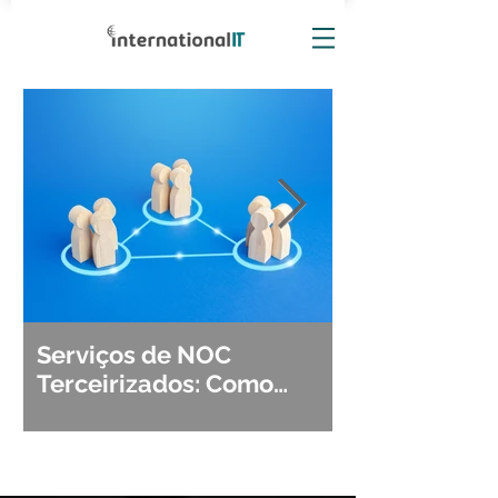
Serviços de NOC
Observabili
Terceirizados: Como
Detecção, Di
Escolher o Parceiro Ideal?
Segurança d