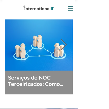
Serviços de NOC
Observabili
Terceirizados: Como
Detecção, Di
Escolher o Parceiro Ideal?
Segurança d