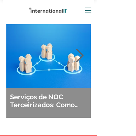
Serviços de NOC
Observabili
Terceirizados: Como
Detecção, Di
Escolher o Parceiro Ideal?
Segurança d