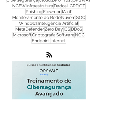
Cyber Security
Ransomware
Progress
Firewall
Redes
WhatsUp Gold
Check Point
Cibersegurança
Cloud
Zero Trust
OPSWAT
NGFW
Infraestrutura
Dados
LGPD
OT
Phishing
Flowmon
IA
IoT
Monitoramento de Rede
Nuvem
SOC
Windows
Inteligência Artificial
MetaDefender
Zero Day
ICS
DDoS
Microsoft
Criptografia
Software
NOC
Endpoint
Internet