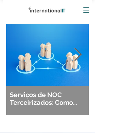
Serviços de NOC
Observabili
Terceirizados: Como
Detecção, Di
Escolher o Parceiro Ideal?
Segurança d