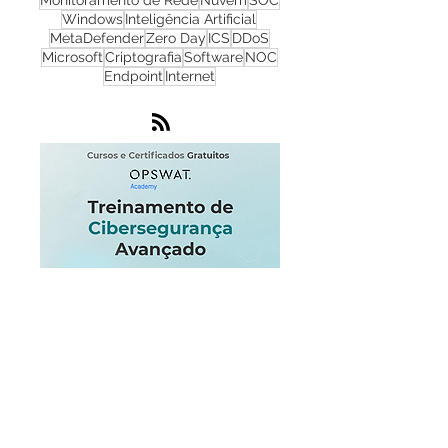
Phishing
Flowmon
IA
IoT
Monitoramento de Rede
Nuvem
SOC
Windows
Inteligência Artificial
MetaDefender
Zero Day
ICS
DDoS
Microsoft
Criptografia
Software
NOC
Endpoint
Internet