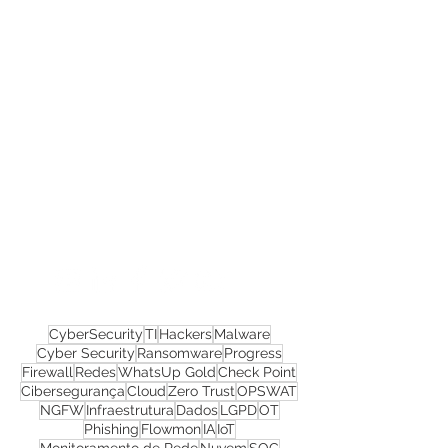
Confira todos os
materiais gratuitos
Nos acompanhe nas
redes sociais!
CyberSecurity
TI
Hackers
Malware
Cyber Security
Ransomware
Progress
Firewall
Redes
WhatsUp Gold
Check Point
Cibersegurança
Cloud
Zero Trust
OPSWAT
NGFW
Infraestrutura
Dados
LGPD
OT