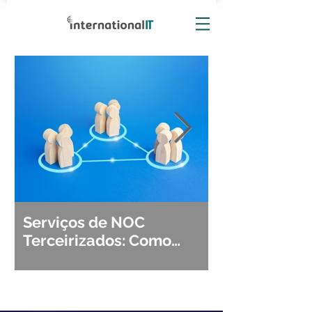
Serviços de NOC
Observabili
Terceirizados: Como
Detecção, Di
Escolher o Parceiro Ideal?
Segurança d