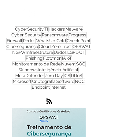
Nos acompanhe nas
redes sociais!
CyberSecurity
TI
Hackers
Malware
Cyber Security
Ransomware
Progress
Firewall
Redes
WhatsUp Gold
Check Point
Cibersegurança
Cloud
Zero Trust
OPSWAT
NGFW
Infraestrutura
Dados
LGPD
OT
Phishing
Flowmon
IA
IoT
Monitoramento de Rede
Nuvem
SOC
Windows
Inteligência Artificial
MetaDefender
Zero Day
ICS
DDoS
Microsoft
Criptografia
Software
NOC
Endpoint
Internet