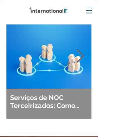
Serviços de NOC
Observabili
Terceirizados: Como
Detecção, Di
Escolher o Parceiro Ideal?
Segurança d