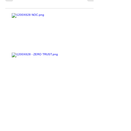
Omdia traz as últimas tendências no mercado
de segurança...
Confira todos os
materiais gratuitos