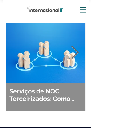
Serviços de NOC
Observabili
Terceirizados: Como
Detecção, Di
Escolher o Parceiro Ideal?
Segurança d