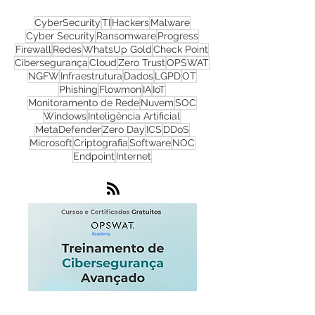
CyberSecurity
TI
Hackers
Malware
Cyber Security
Ransomware
Progress
Firewall
Redes
WhatsUp Gold
Check Point
Cibersegurança
Cloud
Zero Trust
OPSWAT
NGFW
Infraestrutura
Dados
LGPD
OT
Phishing
Flowmon
IA
IoT
Monitoramento de Rede
Nuvem
SOC
Windows
Inteligência Artificial
MetaDefender
Zero Day
ICS
DDoS
Microsoft
Criptografia
Software
NOC
Endpoint
Internet