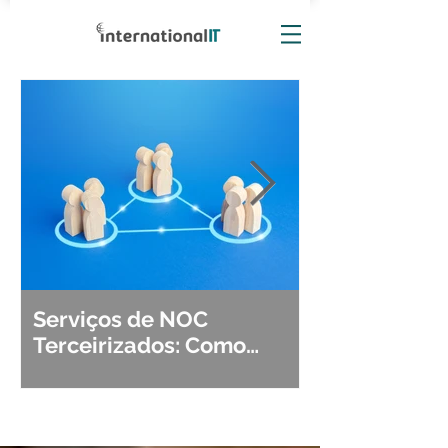
Serviços de NOC
Observabili
Terceirizados: Como
Detecção, Di
Escolher o Parceiro Ideal?
Segurança d