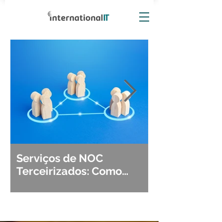
Serviços de NOC
Observabili
Terceirizados: Como
Detecção, Di
Escolher o Parceiro Ideal?
Segurança d