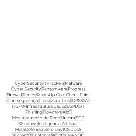
Confira todos os
materiais gratuitos
Nos acompanhe nas
redes sociais!
CyberSecurity
TI
Hackers
Malware
Cyber Security
Ransomware
Progress
Firewall
Redes
WhatsUp Gold
Check Point
Cibersegurança
Cloud
Zero Trust
OPSWAT
NGFW
Infraestrutura
Dados
LGPD
OT
Phishing
Flowmon
IA
IoT
Monitoramento de Rede
Nuvem
SOC
Windows
Inteligência Artificial