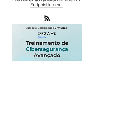
MetaDefender
Zero Day
ICS
DDoS
Microsoft
Criptografia
Software
NOC
Endpoint
Internet