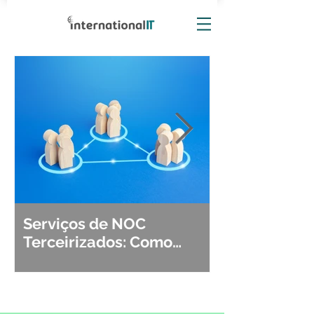
Serviços de NOC
Observabili
Terceirizados: Como
Detecção, Di
Escolher o Parceiro Ideal?
Segurança d