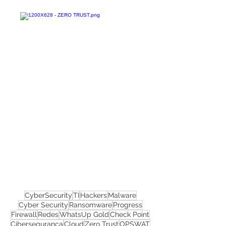
Confira todos os
materiais gratuitos
Nos acompanhe nas
redes sociais!
CyberSecurity
TI
Hackers
Malware
Cyber Security
Ransomware
Progress