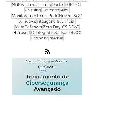
Firewall
Redes
WhatsUp Gold
Check Point
Cibersegurança
Cloud
Zero Trust
OPSWAT
NGFW
Infraestrutura
Dados
LGPD
OT
Phishing
Flowmon
IA
IoT
Monitoramento de Rede
Nuvem
SOC
Windows
Inteligência Artificial
MetaDefender
Zero Day
ICS
DDoS
Microsoft
Criptografia
Software
NOC
Endpoint
Internet