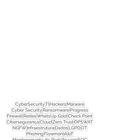
Confira todos os
materiais gratuitos
Nos acompanhe nas
redes sociais!
CyberSecurity
TI
Hackers
Malware
Cyber Security
Ransomware
Progress
Firewall
Redes
WhatsUp Gold
Check Point
Cibersegurança
Cloud
Zero Trust
OPSWAT