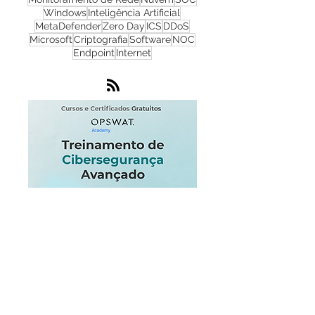
NGFW
Infraestrutura
Dados
LGPD
OT
Phishing
Flowmon
IA
IoT
Monitoramento de Rede
Nuvem
SOC
Windows
Inteligência Artificial
MetaDefender
Zero Day
ICS
DDoS
Microsoft
Criptografia
Software
NOC
Endpoint
Internet