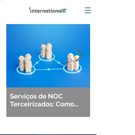
Serviços de NOC
Observabili
Terceirizados: Como
Detecção, Di
Escolher o Parceiro Ideal?
Segurança d