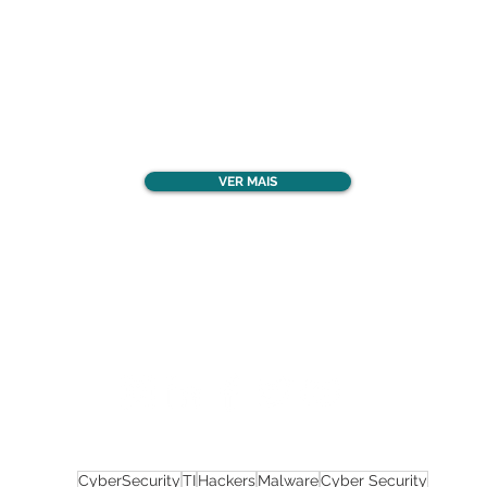
Confira todos os
materiais gratuitos
VER MAIS
Nos acompanhe nas
redes sociais!
CyberSecurity
TI
Hackers
Malware
Cyber Security