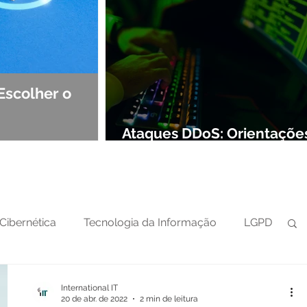
Escolher o
Observabilidade e NOC: Det
Segurança de Redes
Ataques DDoS: Orientaçõe
preparar sua defesa cibern
Cibernética
Tecnologia da Informação
LGPD
International IT
20 de abr. de 2022
2 min de leitura