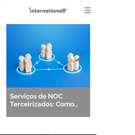
Serviços de NOC
Observabili
Terceirizados: Como
Detecção, Di
Escolher o Parceiro Ideal?
Segurança d