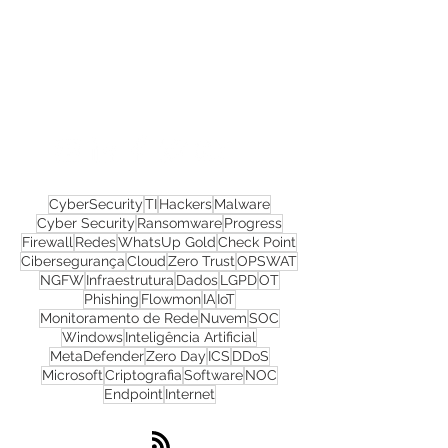
Confira todos os
materiais gratuitos
Nos acompanhe nas
redes sociais!
CyberSecurity
TI
Hackers
Malware
Cyber Security
Ransomware
Progress
Firewall
Redes
WhatsUp Gold
Check Point
Cibersegurança
Cloud
Zero Trust
OPSWAT
NGFW
Infraestrutura
Dados
LGPD
OT
Phishing
Flowmon
IA
IoT
Monitoramento de Rede
Nuvem
SOC
Windows
Inteligência Artificial
MetaDefender
Zero Day
ICS
DDoS
Microsoft
Criptografia
Software
NOC
Endpoint
Internet