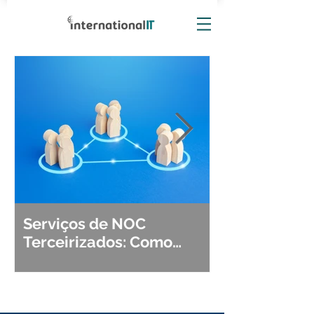
Serviços de NOC
Observabili
Terceirizados: Como
Detecção, Di
Escolher o Parceiro Ideal?
Segurança d