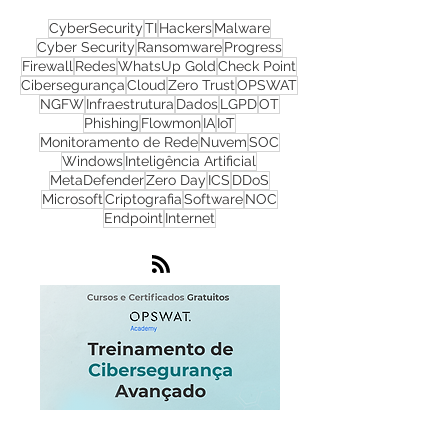
CyberSecurity
TI
Hackers
Malware
Cyber Security
Ransomware
Progress
Firewall
Redes
WhatsUp Gold
Check Point
Cibersegurança
Cloud
Zero Trust
OPSWAT
NGFW
Infraestrutura
Dados
LGPD
OT
Phishing
Flowmon
IA
IoT
Monitoramento de Rede
Nuvem
SOC
Windows
Inteligência Artificial
MetaDefender
Zero Day
ICS
DDoS
Microsoft
Criptografia
Software
NOC
Endpoint
Internet