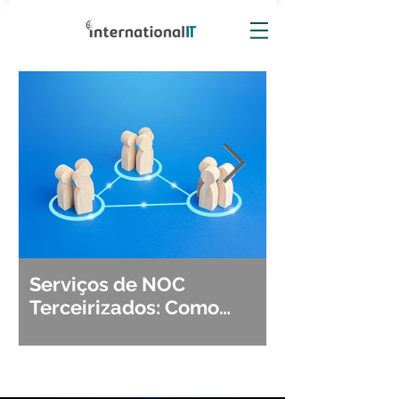
Serviços de NOC
Observabili
Terceirizados: Como
Detecção, Di
Escolher o Parceiro Ideal?
Segurança d