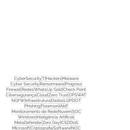
Confira todos os
materiais gratuitos
Nos acompanhe nas
redes sociais!
CyberSecurity
TI
Hackers
Malware
Cyber Security
Ransomware
Progress
Firewall
Redes
WhatsUp Gold
Check Point
Cibersegurança
Cloud
Zero Trust
OPSWAT
NGFW
Infraestrutura
Dados
LGPD
OT
Phishing
Flowmon
IA
IoT
Monitoramento de Rede
Nuvem
SOC
Windows
Inteligência Artificial