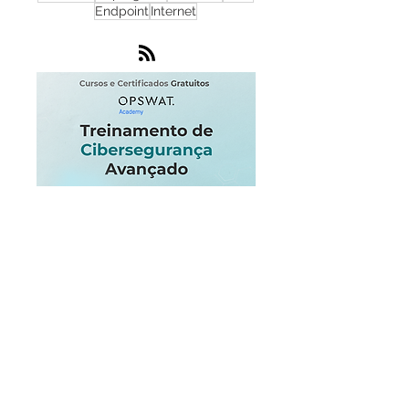
MetaDefender
Zero Day
ICS
DDoS
Microsoft
Criptografia
Software
NOC
Endpoint
Internet