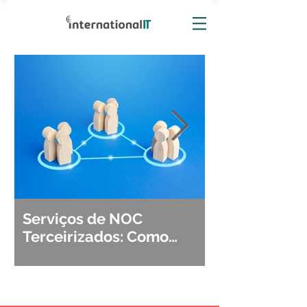
Serviços de NOC
Observabili
Terceirizados: Como
Detecção, Di
Escolher o Parceiro Ideal?
Segurança d