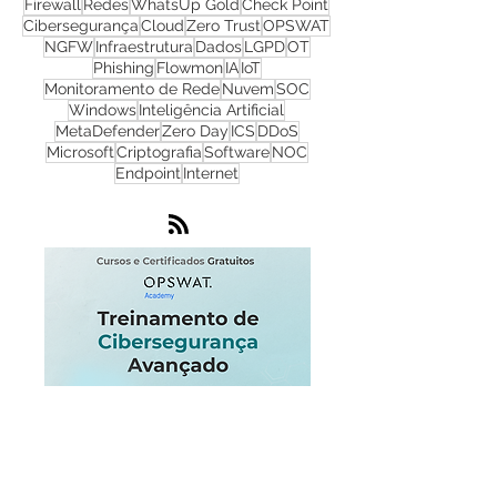
CyberSecurity
TI
Hackers
Malware
Cyber Security
Ransomware
Progress
Firewall
Redes
WhatsUp Gold
Check Point
Cibersegurança
Cloud
Zero Trust
OPSWAT
NGFW
Infraestrutura
Dados
LGPD
OT
Phishing
Flowmon
IA
IoT
Monitoramento de Rede
Nuvem
SOC
Windows
Inteligência Artificial
MetaDefender
Zero Day
ICS
DDoS
Microsoft
Criptografia
Software
NOC
Endpoint
Internet