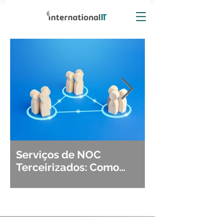
Serviços de NOC
Observabili
Terceirizados: Como
Detecção, Di
Escolher o Parceiro Ideal?
Segurança d