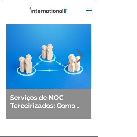
Serviços de NOC
Observabili
Terceirizados: Como
Detecção, Di
Escolher o Parceiro Ideal?
Segurança d