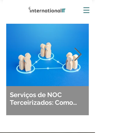
Serviços de NOC
Observabili
Terceirizados: Como
Detecção, Di
Escolher o Parceiro Ideal?
Segurança d