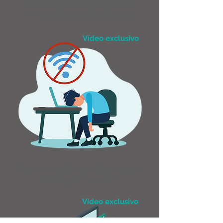
Monitorando aplicações e
Experiência de usuários
Vídeo exclusivo
Como resolver problemas de
tráfego na rede?
Vídeo exclusivo