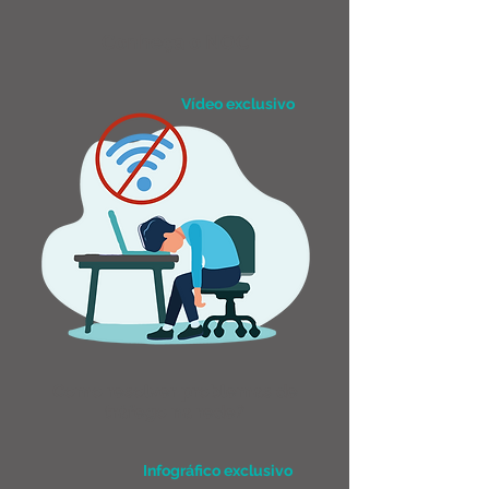
Conheça o NOC
Vídeo exclusivo
Como resolver problemas de
tráfego na rede?
Infográfico exclusivo