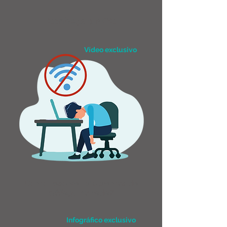
Conheça o NOC
Vídeo exclusivo
Como resolver problemas de
tráfego na rede?
Infográfico exclusivo