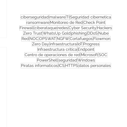
ciberseguridad
malware
TI
Seguridad cibernetica
ransomware
Monitoreo de Red
Check Point
Firewall
ciberataque
redes
Cyber Security
Hackers
Zero Trust
WhatsUp Gold
phishing
DDoS
Nube
Red
NOC
OPSWAT
NGFW
Cortafuegos
Flowmon
Zero Day
infraestructura
IoT
Progress
Infraestructura critica
Endpoint
Centro de operaciones de red
Microsoft
SOC
PowerShell
seguridad
Windows
Piratas informaticos
ICS
HTTPS
datos personales