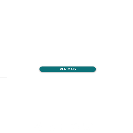
Confira todos os
materiais gratuitos
VER MAIS
Nos acompanhe nas
redes sociais!