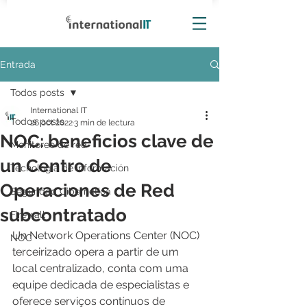
Entrada
Todos posts
International IT
Todos posts
26 oct 2022
3 min de lectura
NOC: beneficios clave de
Monitoreo de red
un Centro de
Tecnología de información
Operaciones de Red
Seguridad Cibernética
subcontratado
Firewall
Un Network Operations Center (NOC) 
NOC
terceirizado opera a partir de um 
local centralizado, conta com uma 
equipe dedicada de especialistas e 
oferece serviços contínuos de 