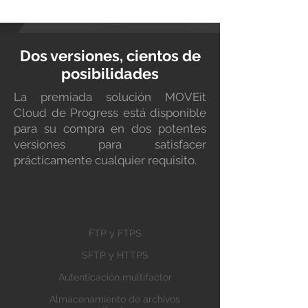
Dos versiones, cientos de
posibilidades
La premiada solución MOVEit
Cloud de Progress está disponible
para su compra en dos potentes
versiones para satisfacer
prácticamente cualquier requisito.
PROFeSIONAL​
FTP y FTPS
SFTP y HTTPS
Autenticación multifactor
Almacenamiento de archivos