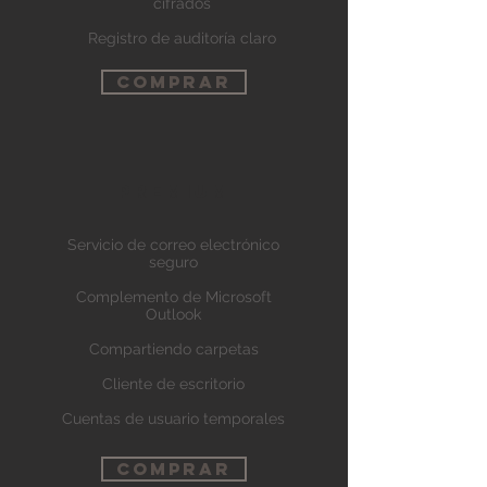
cifrados
Registro de auditoría claro
COMPRAR
PREMIUM
Servicio de correo electrónico
seguro
Complemento de Microsoft
Outlook
Compartiendo carpetas
Cliente de escritorio
Cuentas de usuario temporales
COMPRAR