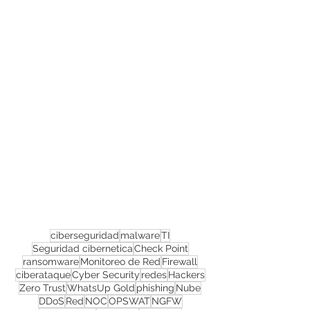
Confira todos os
materiais gratuitos
Nos acompanhe nas
redes sociais!
ciberseguridad
malware
TI
Seguridad cibernetica
Check Point
ransomware
Monitoreo de Red
Firewall
ciberataque
Cyber Security
redes
Hackers