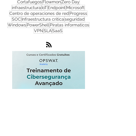
Zero Trust
WhatsUp Gold
phishing
Nube
DDoS
Red
NOC
OPSWAT
NGFW
Cortafuegos
Flowmon
Zero Day
infraestructura
IoT
Endpoint
Microsoft
Centro de operaciones de red
Progress
SOC
Infraestructura critica
seguridad
Windows
PowerShell
Piratas informaticos
VPN
SLA
SaaS