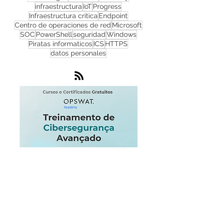
Zero Trust
WhatsUp Gold
phishing
DDoS
Nube
Red
NOC
OPSWAT
NGFW
Cortafuegos
Flowmon
Zero Day
infraestructura
IoT
Progress
Infraestructura critica
Endpoint
Centro de operaciones de red
Microsoft
SOC
PowerShell
seguridad
Windows
Piratas informaticos
ICS
HTTPS
datos personales