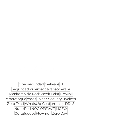
Confira todos os
materiais gratuitos
Nos acompanhe nas
redes sociais!
ciberseguridad
malware
TI
Seguridad cibernetica
ransomware
Monitoreo de Red
Check Point
Firewall
ciberataque
redes
Cyber Security
Hackers