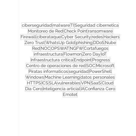
ciberseguridad
malware
TI
Seguridad cibernetica
Monitoreo de Red
Check Point
ransomware
Firewall
ciberataque
Cyber Security
redes
Hackers
Zero Trust
WhatsUp Gold
phishing
DDoS
Nube
Red
NOC
OPSWAT
NGFW
Cortafuegos
infraestructura
Flowmon
Zero Day
IoT
Infraestructura critica
Endpoint
Progress
Centro de operaciones de red
SOC
Microsoft
Piratas informaticos
seguridad
PowerShell
Windows
Machine Learning
datos personales
HTTPS
ICS
SLA
vulnerables
VPN
SaaS
Cloud
Dia Cero
Inteligencia articial
IA
Confianza Cero
Emotet