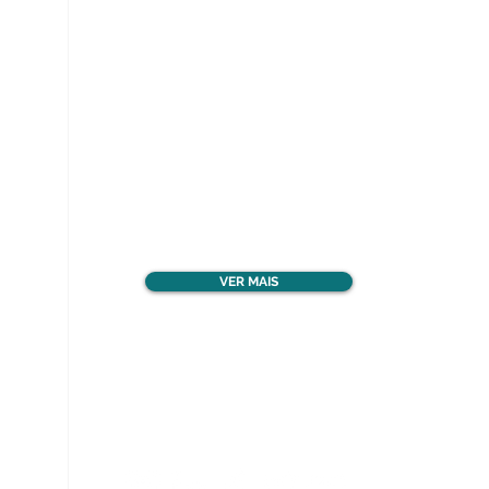
Ver todos os materiais
gratuitos
VER MAIS
Nos acompanhe nas
redes sociais!