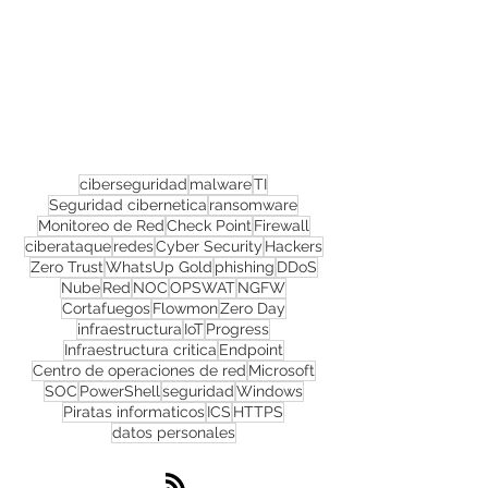
Confira todos os
materiais gratuitos
Nos acompanhe nas
redes sociais!
ciberseguridad
malware
TI
Seguridad cibernetica
ransomware
Monitoreo de Red
Check Point
Firewall
ciberataque
redes
Cyber Security
Hackers
Zero Trust
WhatsUp Gold
phishing
DDoS
Nube
Red
NOC
OPSWAT
NGFW
Cortafuegos
Flowmon
Zero Day
infraestructura
IoT
Progress
Infraestructura critica
Endpoint
Centro de operaciones de red
Microsoft
SOC
PowerShell
seguridad
Windows
Piratas informaticos
ICS
HTTPS