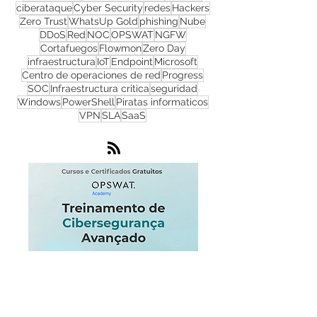
ciberseguridad
malware
TI
Seguridad cibernetica
Check Point
ransomware
Monitoreo de Red
Firewall
ciberataque
Cyber Security
redes
Hackers
Zero Trust
WhatsUp Gold
phishing
Nube
DDoS
Red
NOC
OPSWAT
NGFW
Cortafuegos
Flowmon
Zero Day
infraestructura
IoT
Endpoint
Microsoft
Centro de operaciones de red
Progress
SOC
Infraestructura critica
seguridad
Windows
PowerShell
Piratas informaticos
VPN
SLA
SaaS