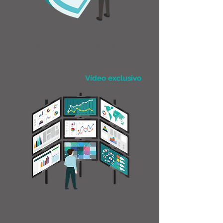
Protegendo Atualizações ICS e
SCADA em ambientes de OT
Vídeo exclusivo
Conheça o