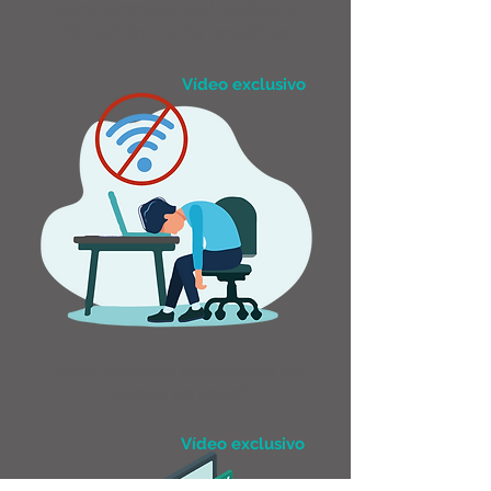
Monitorando aplicações e
Experiência de usuários
Vídeo exclusivo
Como resolver problemas de
tráfego na rede?
Vídeo exclusivo