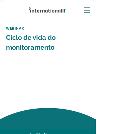
WEBINAR
Ciclo de vida do
monitoramento