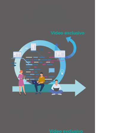
Criando
dashboards
para seu negócio
Vídeo exclusivo
A melhor opção para monitorar
a rede do seu negócio
Vídeo exclusivo