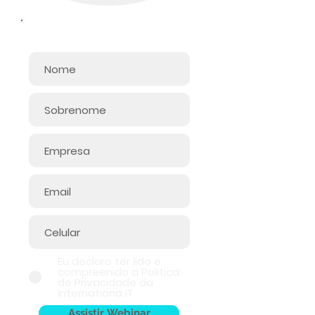
Informe seus dados:
Eu declaro ter lido e
compreenido a Politica
de Privacidade da
Internationa IT
Assistir Webinar