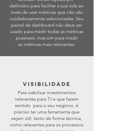
definidos para facilitar a sua vida ao
invés de usar métricas que não são
cuidadosamente selecionadas. Seu
painel de dashboard não deve ser
usado para medir todas as métricas
possíveis, mas sim para medir
as
métricas mais relevantes.
VISIBILIDADE
Para viabilizar investimentos
relevantes para T.I e que fazem
sentido para o seu negócio, é
preciso ter uma ferramenta que
sejam útil, tanto de forma técnica,
como relevantes para os processos