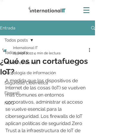
Entrada
Todos posts
International IT
Todos posts
29 sept 2022
4 min de lectura
¿Qué es un cortafuegos
Monitoreo de red
IoT?
Tecnología de información
A medida que los dispositivos de 
Seguridad Cibernética
Internet de las cosas (IoT) se vuelven 
Firewall
más comunes en entornos 
corporativos, administrar el acceso 
NOC
se vuelve esencial para la 
ciberseguridad. Los firewalls de IoT 
aplican políticas de seguridad Zero 
Trust a la infraestructura de IoT de 