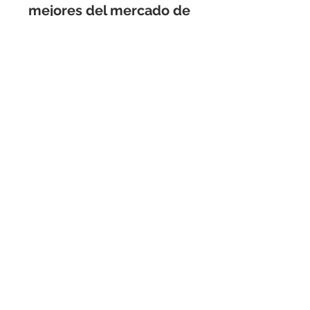
mejores del mercado de 
Firewall de última 
generación
 .