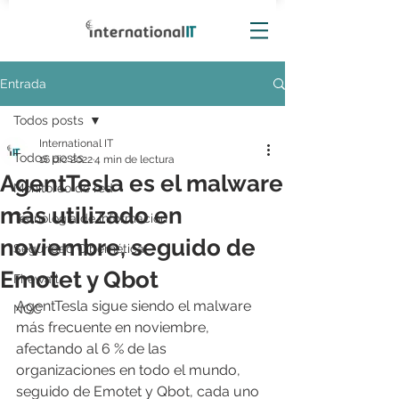
Entrada
Todos posts
International IT
Todos posts
16 dic 2022
4 min de lectura
AgentTesla es el malware
Monitoreo de red
más utilizado en
Tecnología de información
noviembre, seguido de
Seguridad Cibernética
Emotet y Qbot
Firewall
AgentTesla sigue siendo el malware 
NOC
más frecuente en noviembre, 
afectando al 6 % de las 
organizaciones en todo el mundo, 
seguido de Emotet y Qbot, cada uno 