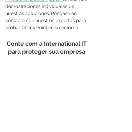
demostraciones individuales de 
nuestras soluciones. Póngase en 
contacto con nuestros expertos para 
probar Check Point en su entorno.
Conte com a 
International IT
para proteger sua empresa 
de ataques cibernéticos com 
o que há de melhor no 
mercado de 
Next Generation 
Firewall
.