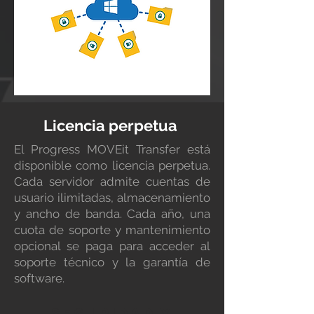
Licencia perpetua
El Progress MOVEit Transfer está
disponible como licencia perpetua.
Cada servidor admite cuentas de
usuario ilimitadas, almacenamiento
y ancho de banda. Cada año, una
cuota de soporte y mantenimiento
opcional se paga para acceder al
soporte técnico y la garantía de
software.
SEGURIDAD Y