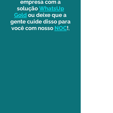
empresa com a
solução
WhatsUp
Gold
ou deixe que a
gente cuide dis
so para
você com nosso
NOC
!
,