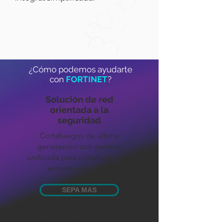
¿Cómo podemos ayudarte
con
FORTINET
?
Solución de red
orientada a la
seguridad
Cortafuegos de última
generación con gestión
unificada para cortafuegos de
estructura híbrida.
SEPA MAS