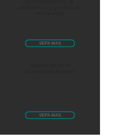
Automatización de
respuestas y gestión de
incidentes
Información de seguridad y
gestión de eventos.
SEPA MAS
Gestión de otros
dispositivos Fortinet
Recopile, almacene y analice
registros de todos los
dispositivos de seguridad de
Fortinet.
SEPA MAS